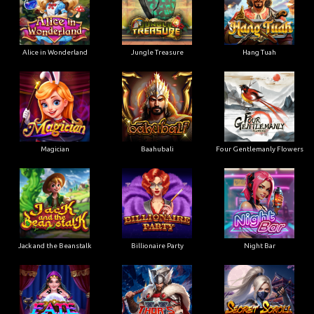
Alice in Wonderland
Jungle Treasure
Hang Tuah
Magician
Baahubali
Four Gentlemanly Flowers
Jack and the Beanstalk
Billionaire Party
Night Bar