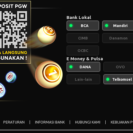
Bank Lokal
BCA
Mandiri
CIMB
Danamon
OCBC
E Money & Pulsa
DANA
OVO
Lain-lain
Telkomsel
PERATURAN
|
INFORMASI BANK
|
HUBUNGI KAMI
|
KEBIJAKAN P