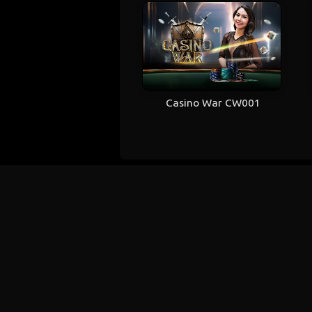
Casino War CW001