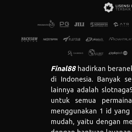
Final88
hadirkan beranek
di Indonesia. Banyak s
lainnya adalah slotnaga9
untuk semua permaina
menggunakan 1 id yang su
mudah, yaitu dengan men