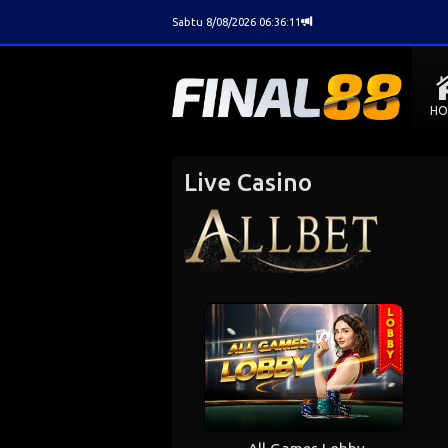
Sabtu 8/08/2026 06:36:12
HO
Live Casino