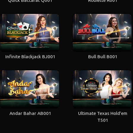
Quick Baccarat Q001
Roulette R001
Infinite Blackjack BJ001
Bull Bull B001
Andar Bahar AB001
Ultimate Texas Hold'em
T501