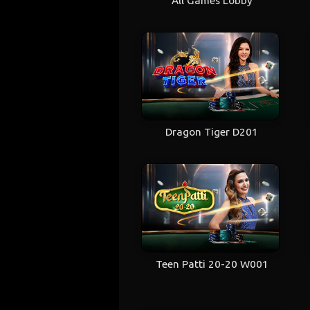
All Games Lobby
Dragon Tiger D201
Teen Patti 20-20 W001