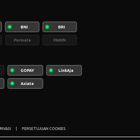
BNI
BRI
Permata
PANIN
GOPAY
LinkAja
Axiata
RIVASI
|
PERSETUJUAN COOKIES