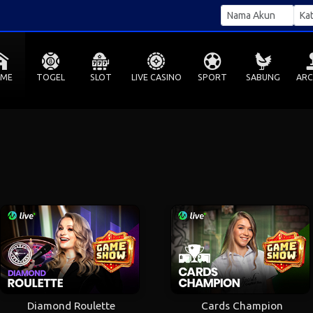
ME
TOGEL
SLOT
LIVE CASINO
SPORT
SABUNG
ARC
Diamond Roulette
Cards Champion