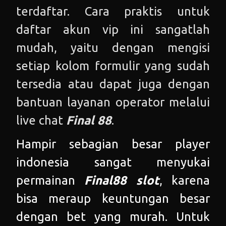
terdaftar. Cara praktis untuk
daftar akun vip ini sangatlah
mudah, yaitu dengan mengisi
setiap kolom formulir yang sudah
tersedia atau dapat juga dengan
bantuan layanan operator melalui
live chat
Final 88
.
Hampir sebagian besar player
indonesia sangat menyukai
permainan
Final88 slot
, karena
bisa meraup keuntungan besar
dengan bet yang murah. Untuk