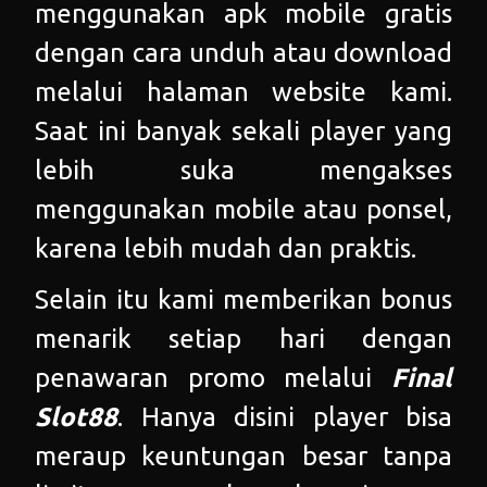
menggunakan apk mobile gratis
dengan cara unduh atau download
melalui halaman website kami.
Saat ini banyak sekali player yang
lebih suka mengakses
menggunakan mobile atau ponsel,
karena lebih mudah dan praktis.
Selain itu kami memberikan bonus
menarik setiap hari dengan
penawaran promo melalui
Final
Slot88
. Hanya disini player bisa
meraup keuntungan besar tanpa