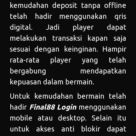
kemudahan deposit tanpa offline
telah hadir menggunakan qris
digital. Jadi player dapat
melakukan transaksi kapan saja
sesuai dengan keinginan. Hampir
rata-rata player yang telah
bergabung mendapatkan
kepuasan dalam bermain.
Untuk kemudahan bermain telah
hadir
Final88 Login
menggunakan
mobile atau desktop. Selain itu
untuk akses anti blokir dapat