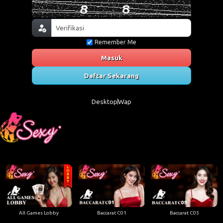
Remember Me
Masuk
Daftar Sekarang
Desktop
Wap
All Games Lobby
Baccarat C01
Baccarat C05