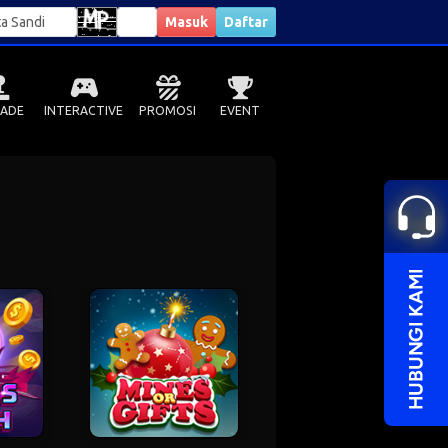
Masuk
Daftar
ADE
INTERACTIVE
PROMOSI
EVENT