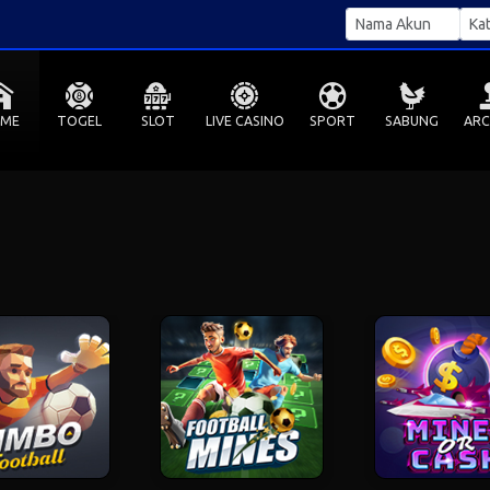
ME
TOGEL
SLOT
LIVE CASINO
SPORT
SABUNG
ARC