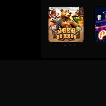
Jogo Do Bicho
Cash Or Crash