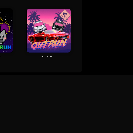
t
Out Run
el
Fish Prawn Crab