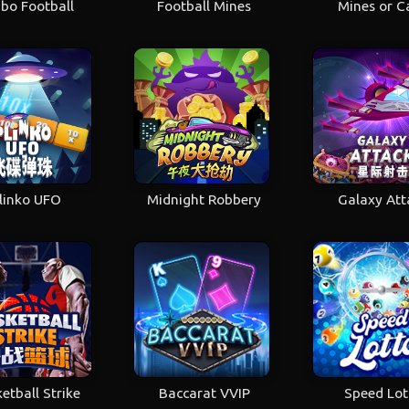
bo Football
Football Mines
Mines or C
linko UFO
Midnight Robbery
Galaxy Att
etball Strike
Baccarat VVIP
Speed Lot