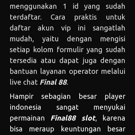
menggunakan 1 id yang sudah
terdaftar. Cara praktis untuk
daftar akun vip ini sangatlah
mudah, yaitu dengan mengisi
setiap kolom formulir yang sudah
tersedia atau dapat juga dengan
bantuan layanan operator melalui
live chat
Final 88
.
Hampir sebagian besar player
indonesia sangat menyukai
permainan
Final88 slot
, karena
bisa meraup keuntungan besar