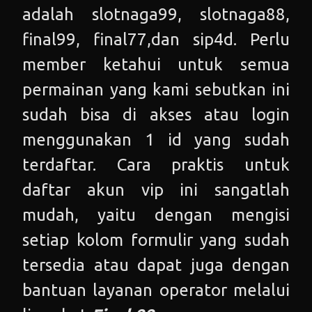
adalah slotnaga99, slotnaga88,
final99, final77,dan sip4d. Perlu
member ketahui untuk semua
permainan yang kami sebutkan ini
sudah bisa di akses atau login
menggunakan 1 id yang sudah
terdaftar. Cara praktis untuk
daftar akun vip ini sangatlah
mudah, yaitu dengan mengisi
setiap kolom formulir yang sudah
tersedia atau dapat juga dengan
bantuan layanan operator melalui