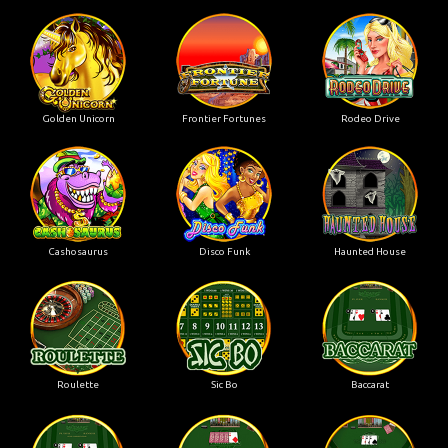
Golden Unicorn
Frontier Fortunes
Rodeo Drive
Cashosaurus
Disco Funk
Haunted House
Roulette
Sic Bo
Baccarat