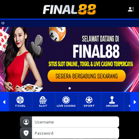
TOGEL
SLOT
LIVE CASINO
SPORT
ARCADE
SABU