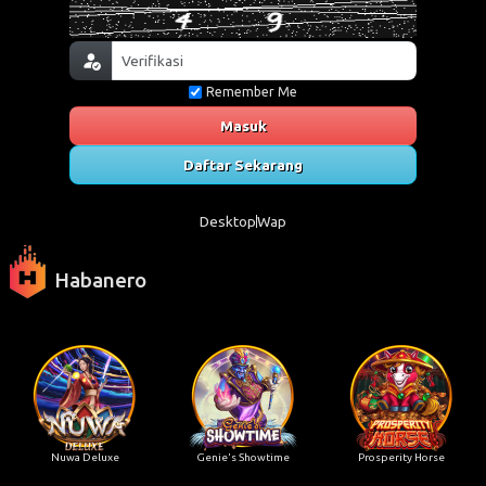
Remember Me
Masuk
Daftar Sekarang
Desktop
Wap
Habanero
Nuwa Deluxe
Genie's Showtime
Prosperity Horse