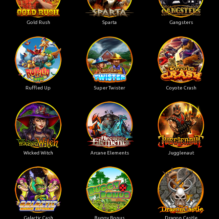
Gold Rush
Sparta
Gangsters
Ruffled Up
Super Twister
Coyote Crash
Wicked Witch
Arcane Elements
Jugglenaut
Galactic Cash
Buggy Bonus
Dragon Castle