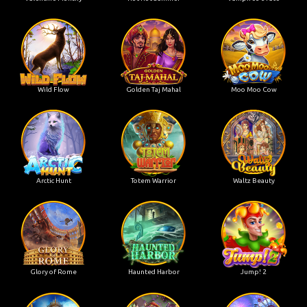
Wild Flow
Golden Taj Mahal
Moo Moo Cow
Arctic Hunt
Totem Warrior
Waltz Beauty
Glory of Rome
Haunted Harbor
Jump! 2