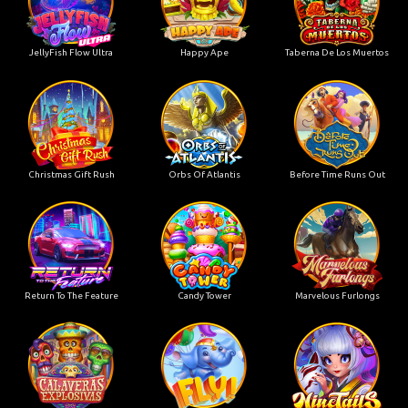
JellyFish Flow Ultra
Happy Ape
Taberna De Los Muertos
Christmas Gift Rush
Orbs Of Atlantis
Before Time Runs Out
Return To The Feature
Candy Tower
Marvelous Furlongs