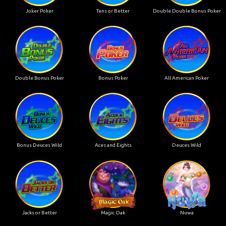
Joker Poker
Tens or Better
Double Double Bonus Poker
Double Bonus Poker
Bonus Poker
All American Poker
Bonus Deuces Wild
Aces and Eights
Deuces Wild
Jacks or Better
Magic Oak
Nuwa