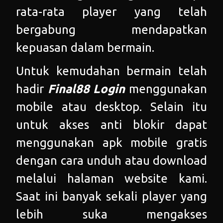
rata-rata player yang telah
bergabung mendapatkan
kepuasan dalam bermain.
Untuk kemudahan bermain telah
hadir
Final88 Login
menggunakan
mobile atau desktop. Selain itu
untuk akses anti blokir dapat
menggunakan apk mobile gratis
dengan cara unduh atau download
melalui halaman website kami.
Saat ini banyak sekali player yang
lebih suka mengakses