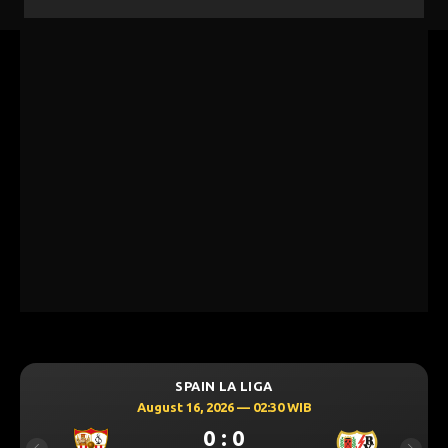
SPAIN LA LIGA
August 16, 2026 — 02:30 WIB
0 : 0