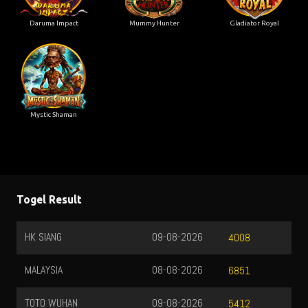
Daruma Impact
Mummy Hunter
Gladiator Royal
Mystic Shaman
Togel Result
HK SIANG
09-08-2026
4008
MALAYSIA
08-08-2026
6851
TOTO WUHAN
09-08-2026
5412