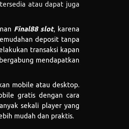
tersedia atau dapat juga
inan
Final88 slot
, karena
kemudahan deposit tanpa
melakukan transaksi kapan
ah bergabung mendapatkan
n mobile atau desktop.
bile gratis dengan cara
anyak sekali player yang
ebih mudah dan praktis.