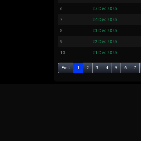
6
25 Dec 2025
7
24 Dec 2025
8
23 Dec 2025
9
22 Dec 2025
10
21 Dec 2025
First
1
2
3
4
5
6
7