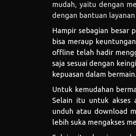
mudah, yaitu dengan men
dengan bantuan layanan 
Hampir sebagian besar 
bisa meraup keuntungan
offline telah hadir meng
saja sesuai dengan kein
kepuasan dalam bermain
Untuk kemudahan bermai
Selain itu untuk akses
unduh atau download mel
lebih suka mengakses me