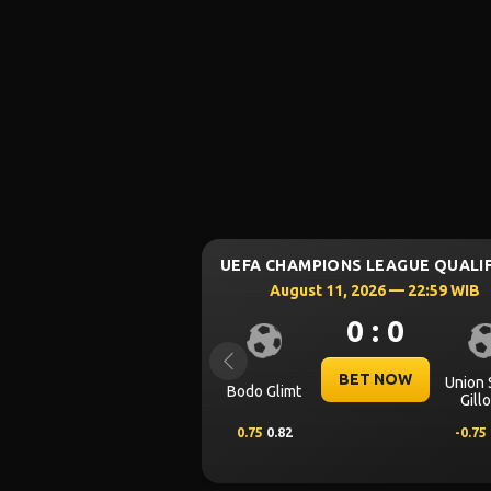
E-FOOTBALL F24 INTERNATIONAL
E-FOOTBALL F24
FRIENDLY
August 7, 
August 7, 2026 — 04:00 WIB
0 : 0
Previous
B
e-Barcelona
BET NOW
e-England
e-Finland
1.25
0.72
0.00
0.00
0.00
0.00