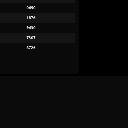
0690
1876
9430
7307
8726