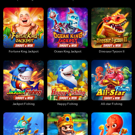
Fortune King Jackpot
Ocean King Jackpot
Dinosaur Tycoon II
Jackpot Fishing
Happy Fishing
All-star Fishing