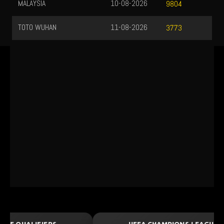
MALAYSIA
10-08-2026
9804
TOTO WUHAN
11-08-2026
3773
UEFA CHAMPIONS LEAGUE QUALIFIERS