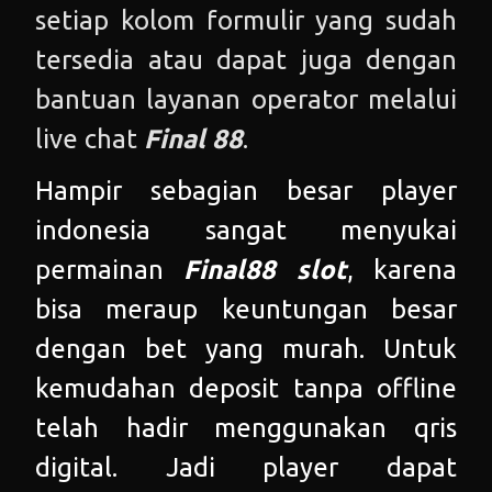
setiap kolom formulir yang sudah
tersedia atau dapat juga dengan
bantuan layanan operator melalui
live chat
Final 88
.
Hampir sebagian besar player
indonesia sangat menyukai
permainan
Final88 slot
, karena
bisa meraup keuntungan besar
dengan bet yang murah. Untuk
kemudahan deposit tanpa offline
telah hadir menggunakan qris
digital. Jadi player dapat