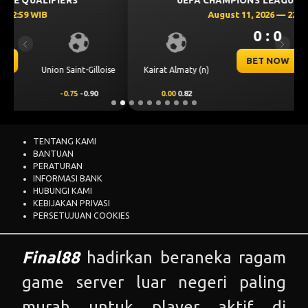
August 11, 2026 — 22:00 WIB
0 : 0
Previous
Next
BET NOW
Kairat Almaty (n)
Levski Sofia
0.00
0.82
0.00
-0.94
TENTANG KAMI
BANTUAN
PERATURAN
INFORMASI BANK
HUBUNGI KAMI
KEBIJAKAN PRIVASI
PERSETUJUAN COOKIES
Final88
hadirkan beraneka ragam
game server luar negeri paling
murah untuk player aktif di