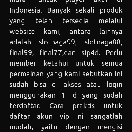
Indonesia. Banyak sekali produk
yang telah tersedia melalui
website kami, antara lainnya
adalah slotnaga99, slotnaga88,
final99, final77,dan sip4d. Perlu
member ketahui untuk semua
permainan yang kami sebutkan ini
sudah bisa di akses atau login
menggunakan 1 id yang sudah
terdaftar. Cara praktis untuk
daftar akun vip ini sangatlah
mudah, yaitu dengan mengisi