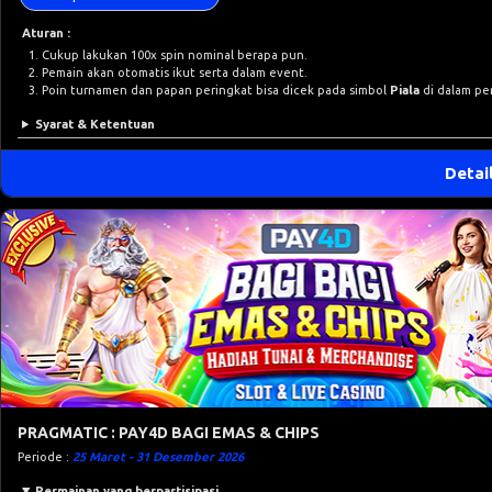
Aturan :
Cukup lakukan 100x spin nominal berapa pun.
Pemain akan otomatis ikut serta dalam event.
Poin turnamen dan papan peringkat bisa dicek pada simbol
Piala
di dalam pe
Syarat & Ketentuan
Detai
PRAGMATIC : PAY4D BAGI EMAS & CHIPS
Periode :
25 Maret - 31 Desember 2026
Permainan yang berpartisipasi