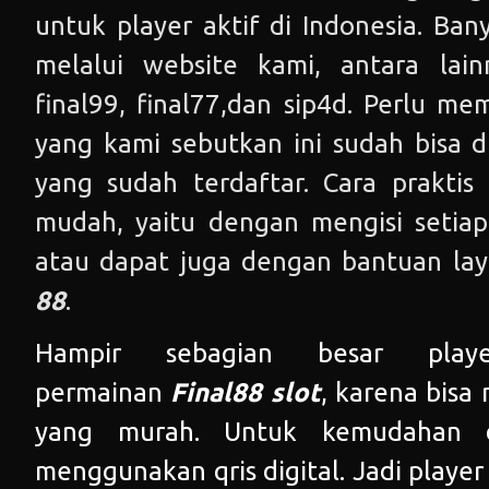
untuk player aktif di Indonesia. Ban
melalui website kami, antara lain
final99, final77,dan sip4d. Perlu 
yang kami sebutkan ini sudah bisa 
yang sudah terdaftar. Cara praktis
mudah, yaitu dengan mengisi setiap
atau dapat juga dengan bantuan lay
88
.
Hampir sebagian besar play
permainan
Final88 slot
, karena bis
yang murah. Untuk kemudahan de
menggunakan qris digital. Jadi playe