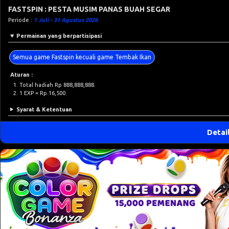
FASTSPIN : PESTA MUSIM PANAS BUAH SEGAR
Periode :
1 Juli - 31 Agustus 2026
Permainan yang berpartisipasi
Semua game Fastspin kecuali game Tembak Ikan
Aturan :
Total hadiah Rp 888,888,888.
1 EXP = Rp.16,500.
Syarat & Ketentuan
Detai