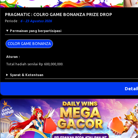
PRAGMATIC : COLRO GAME BONANZA PRIZE DROP
Periode :
6 - 23 Agustus 2026
Permainan yang berpartisipasi
COLOR GAME BONANZA
Aturan :
Total hadiah senilai Rp 600,000,000.
Syarat & Ketentuan
Detai