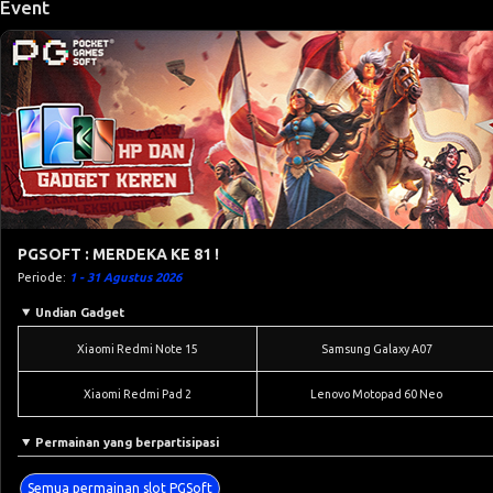
Event
PGSOFT : MERDEKA KE 81 !
Periode:
1 - 31 Agustus 2026
Undian Gadget
Xiaomi Redmi Note 15
Samsung Galaxy A07
Xiaomi Redmi Pad 2
Lenovo Motopad 60 Neo
Permainan yang berpartisipasi
Semua permainan slot PGSoft