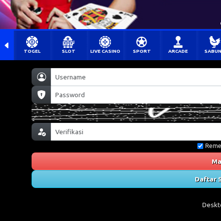
TOGEL
SLOT
LIVE CASINO
SPORT
ARCADE
SABU
Reme
Ma
Daftar 
Deskt